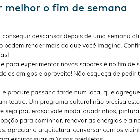
r melhor o fim de semana
conseguir descansar depois de uma semana atri
nso podem render mais do que você imagina. Conf
ias!
 para experimentar novos sabores é no fim de s
vide os amigos e aproveite! Não esqueça de ped
 e procure passar a tarde num local que agreg
um teatro. Um programa cultural não precisa est
e seja prazerosa: vale moda, quadrinhos, pintura
opção para caminhar, renovar as energias e ain
s, apreciar a arquitetura, conversar com os vizi
ra escutar suas músicas prediletas.