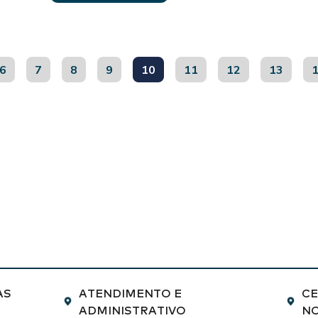
6
7
8
9
10
11
12
13
AS
ATENDIMENTO E
CE
ADMINISTRATIVO
N