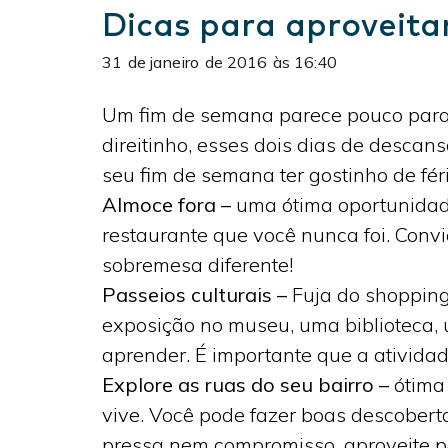
Dicas para aproveita
31
de
janeiro
de
2016
às
16:40
Um fim de semana parece pouco para 
direitinho, esses dois dias de desca
seu fim de semana ter gostinho de fér
Almoce fora –
uma ótima oportunidade
restaurante que você nunca foi. Con
sobremesa diferente!
Passeios culturais –
Fuja do shopping
exposição no museu, uma biblioteca, 
aprender. É importante que a atividad
Explore as ruas do seu bairro –
ótima 
vive. Você pode fazer boas descoberta
pressa nem compromisso, aproveite pa