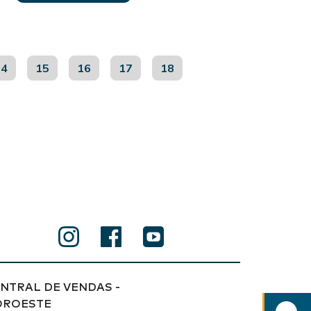
14
15
16
17
18
NTRAL DE VENDAS -
OROESTE