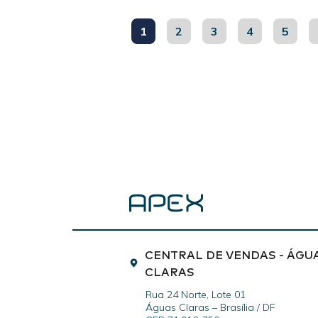
1
2
3
4
5
CENTRAL DE VENDAS - ÁGU
CLARAS
Rua 24 Norte, Lote 01
Águas Claras – Brasília / DF