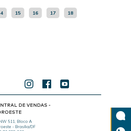
14
15
16
17
18
NTRAL DE VENDAS -
OROESTE
NW 511, Bloco A
oeste - Brasília/DF