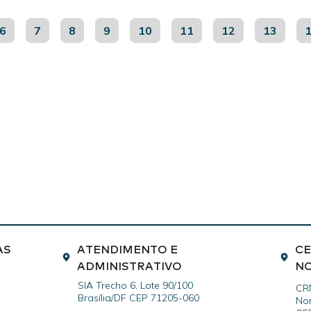
6
7
8
9
10
11
12
13
AS
ATENDIMENTO E
CE
ADMINISTRATIVO
N
SIA Trecho 6, Lote 90/100
CR
Brasília/DF CEP 71205-060
Nor