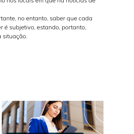
o nos locais em que há notícias de
tante, no entanto, saber que cada
 é subjetivo, estando, portanto,
 situação.