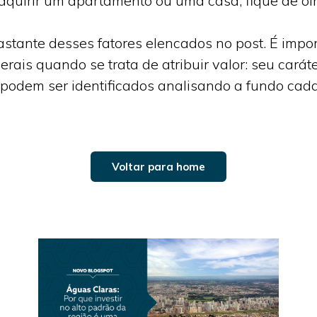
dquirir um apartamento ou uma casa, fique de olh
stante desses fatores elencados no post. É impor
ais quando se trata de atribuir valor: seu caráter
podem ser identificados analisando a fundo cada
Voltar para home