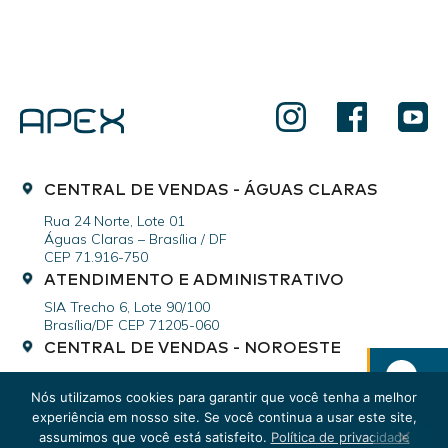
CENTRAL DE VENDAS - ÁGUAS CLARAS
Rua 24 Norte, Lote 01
Águas Claras – Brasília / DF
CEP 71.916-750
ATENDIMENTO E ADMINISTRATIVO
SIA Trecho 6, Lote 90/100
Brasília/DF CEP 71205-060
CENTRAL DE VENDAS - NOROESTE
CRNW 511, Bloco A
Noroeste - Brasília/DF
Nós utilizamos cookies para garantir que você tenha a melhor
CEP 70.688-260
experiência em nosso site. Se você continua a usar este site,
assumimos que você está satisfeito.
Política de privacidade