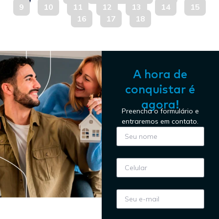
9
10
11
12
13
14
15
16
17
18
A hora de
conquistar é
agora!
Preencha o formulário e
entraremos em contato.