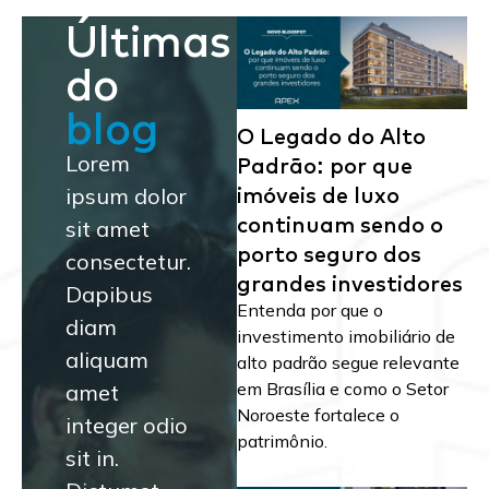
Últimas
do
blog
O Legado do Alto
Padrão: por que
Lorem
imóveis de luxo
ipsum dolor
continuam sendo o
sit amet
porto seguro dos
consectetur.
grandes investidores
Dapibus
Entenda por que o
diam
investimento imobiliário de
aliquam
alto padrão segue relevante
em Brasília e como o Setor
amet
Noroeste fortalece o
integer odio
patrimônio.
sit in.