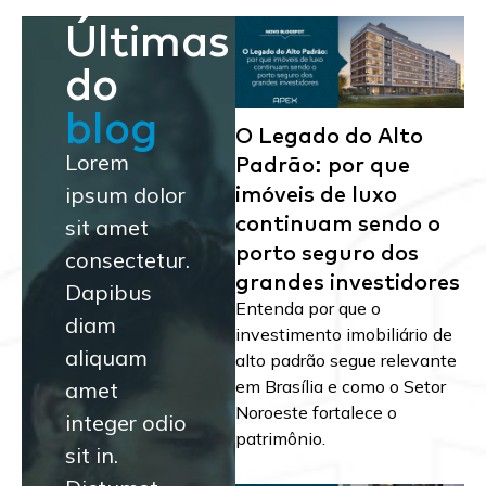
Últimas
do
blog
O Legado do Alto
Padrão: por que
Lorem
imóveis de luxo
ipsum dolor
continuam sendo o
sit amet
porto seguro dos
consectetur.
grandes investidores
Dapibus
Entenda por que o
diam
investimento imobiliário de
aliquam
alto padrão segue relevante
em Brasília e como o Setor
amet
Noroeste fortalece o
integer odio
patrimônio.
sit in.