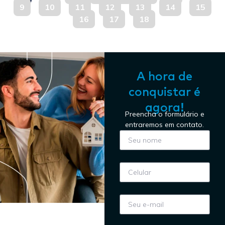
9
10
11
12
13
14
15
16
17
18
A hora de
conquistar é
agora!
Preencha o formulário e
entraremos em contato.