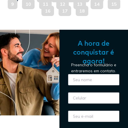
9
10
11
12
13
14
15
16
17
18
A hora de
conquistar é
agora!
Preencha o formulário e
entraremos em contato.