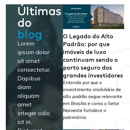
Últimas
do
blog
O Legado do Alto
Padrão: por que
Lorem
imóveis de luxo
ipsum dolor
continuam sendo o
sit amet
porto seguro dos
consectetur.
grandes investidores
Dapibus
Entenda por que o
diam
investimento imobiliário de
aliquam
alto padrão segue relevante
em Brasília e como o Setor
amet
Noroeste fortalece o
integer odio
patrimônio.
sit in.