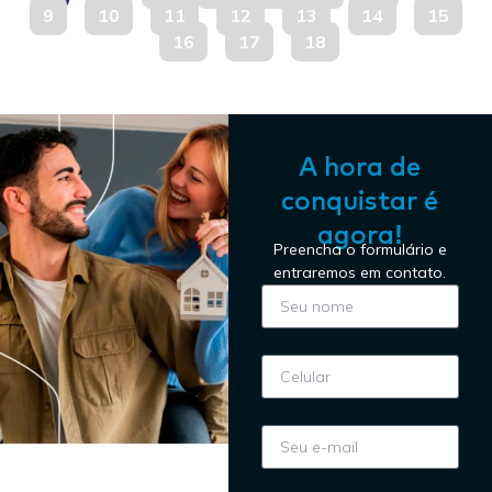
9
10
11
12
13
14
15
16
17
18
A hora de
conquistar é
agora!
Preencha o formulário e
entraremos em contato.