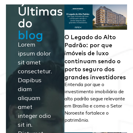
Últimas
do
blog
O Legado do Alto
Padrão: por que
Lorem
imóveis de luxo
ipsum dolor
continuam sendo o
sit amet
porto seguro dos
consectetur.
grandes investidores
Dapibus
Entenda por que o
diam
investimento imobiliário de
aliquam
alto padrão segue relevante
em Brasília e como o Setor
amet
Noroeste fortalece o
integer odio
patrimônio.
sit in.